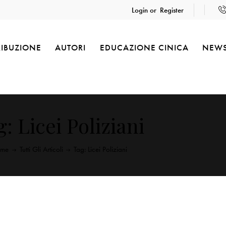
Login or
Register
RIBUZIONE
AUTORI
EDUCAZIONE CINICA
NEW
: Licei Poliziani
me
Tutti Gli Articoli
Tag: Licei Poliziani