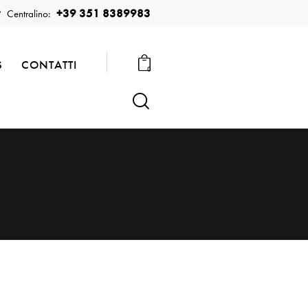
+39 351 8389983
Centralino:
S
CONTATTI
0