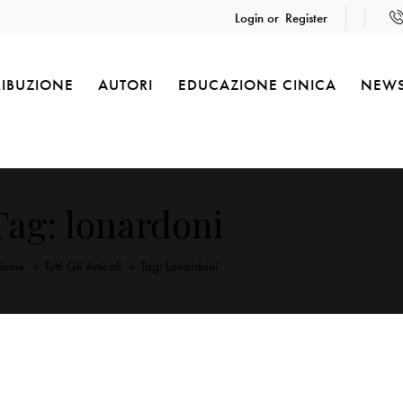
Login or
Register
RIBUZIONE
AUTORI
EDUCAZIONE CINICA
NEW
Tag: lonardoni
Home
Tutti Gli Articoli
Tag: Lonardoni