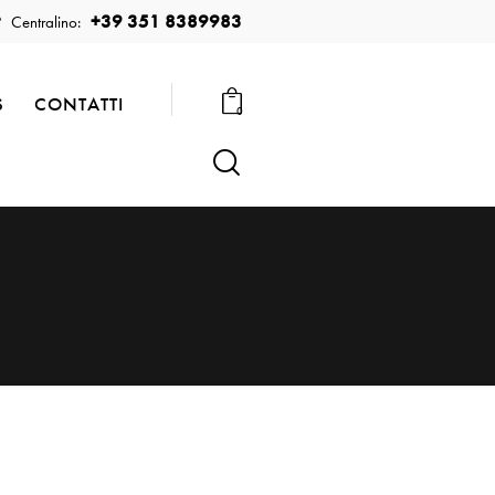
+39 351 8389983
Centralino:
S
CONTATTI
0