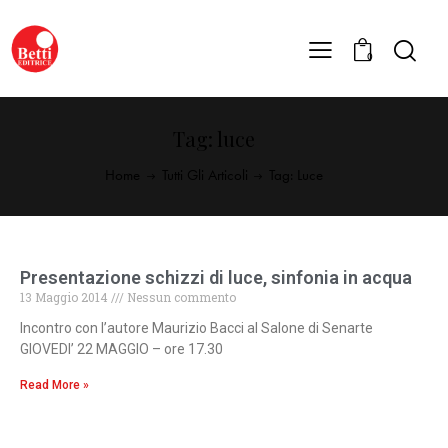
0
Tag: luce
Home
Tutti Gli Articoli
Tag: Luce
Presentazione schizzi di luce, sinfonia in acqua
13 Maggio 2014
Nessun commento
Incontro con l’autore Maurizio Bacci al Salone di Senarte
GIOVEDI’ 22 MAGGIO – ore 17.30
Read More »