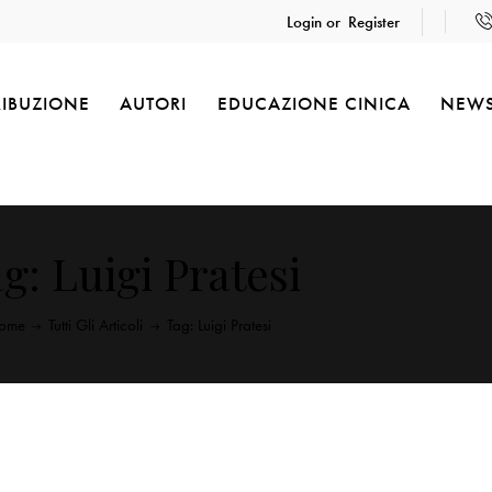
Login or
Register
RIBUZIONE
AUTORI
EDUCAZIONE CINICA
NEW
g: Luigi Pratesi
ome
Tutti Gli Articoli
Tag: Luigi Pratesi