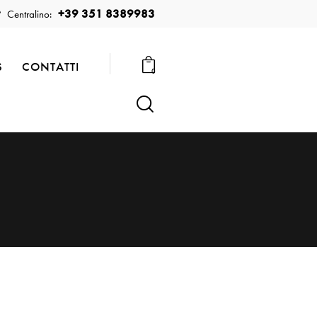
+39 351 8389983
Centralino:
S
CONTATTI
0