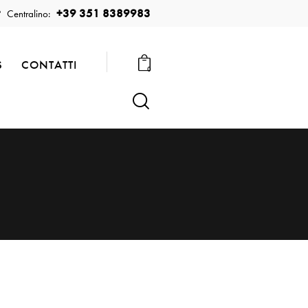
+39 351 8389983
Centralino:
S
CONTATTI
0