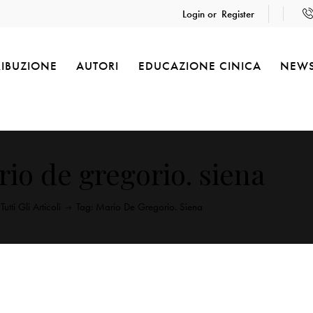
Login or
Register
RIBUZIONE
AUTORI
EDUCAZIONE CINICA
NEW
io de gregorio. siena
Tutti Gli Articoli
Tag: Mario De Gregorio. Siena