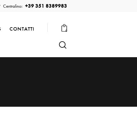
+39 351 8389983
Centralino:
S
CONTATTI
0