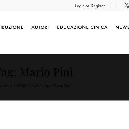
Login or
Register
RIBUZIONE
AUTORI
EDUCAZIONE CINICA
NEW
ag: Mario Pini
ome
Tutti Gli Articoli
Tag: Mario Pini