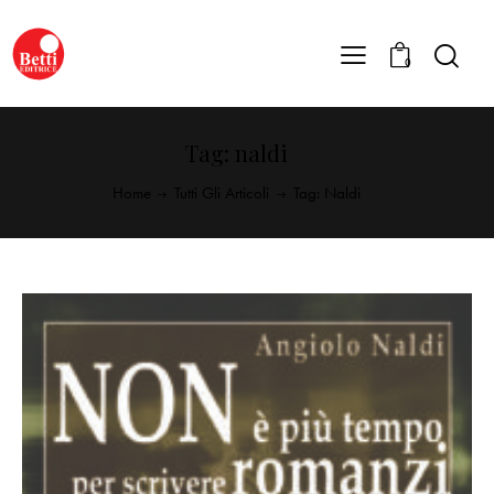
0
Tag: naldi
Home
Tutti Gli Articoli
Tag: Naldi