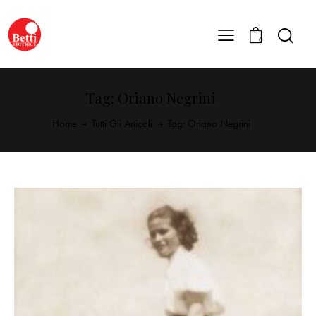
0
Tag: Oriano Negrini
Home
Tutti Gli Articoli
Tag: Oriano Negrini