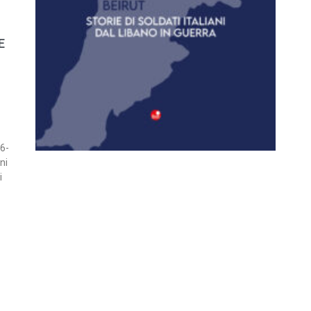
E
6-
ni
i