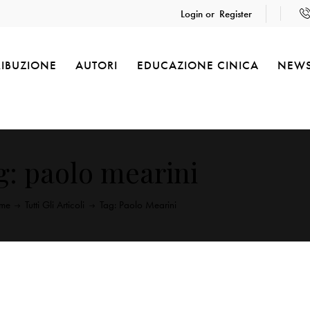
Login or
Register
RIBUZIONE
AUTORI
EDUCAZIONE CINICA
NEW
g: paolo mearini
me
Tutti Gli Articoli
Tag: Paolo Mearini