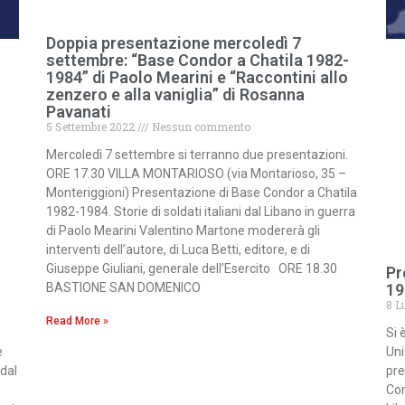
Doppia presentazione mercoledì 7
settembre: “Base Condor a Chatila 1982-
1984” di Paolo Mearini e “Raccontini allo
zenzero e alla vaniglia” di Rosanna
Pavanati
5 Settembre 2022
Nessun commento
Mercoledì 7 settembre si terranno due presentazioni.
ORE 17.30 VILLA MONTARIOSO (via Montarioso, 35 –
Monteriggioni) Presentazione di Base Condor a Chatila
1982-1984. Storie di soldati italiani dal Libano in guerra
di Paolo Mearini Valentino Martone modererà gli
interventi dell’autore, di Luca Betti, editore, e di
Giuseppe Giuliani, generale dell’Esercito ORE 18.30
Pr
19
BASTIONE SAN DOMENICO
8 L
Read More »
Si 
e
Uni
 dal
pre
Con