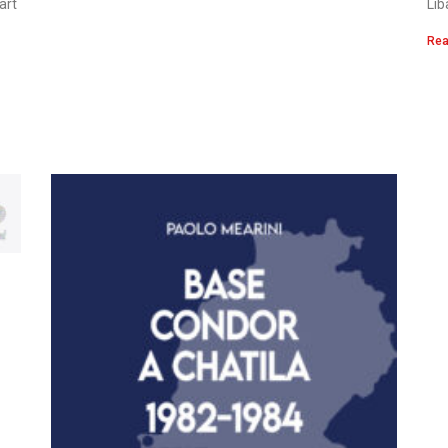
art
Li
Rea