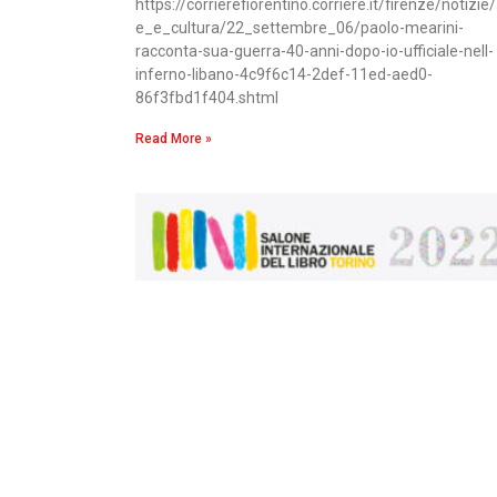
https://corrierefiorentino.corriere.it/firenze/notizie/
e_e_cultura/22_settembre_06/paolo-mearini-
racconta-sua-guerra-40-anni-dopo-io-ufficiale-nell-
inferno-libano-4c9f6c14-2def-11ed-aed0-
86f3fbd1f404.shtml
Read More »