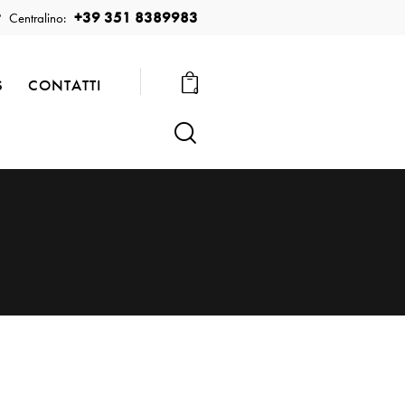
+39 351 8389983
Centralino:
S
CONTATTI
0