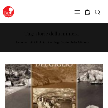
0
Tag: storie della miniera
Home
Tutti Gli Articoli
Tag: Storie Della Miniera