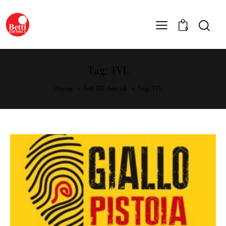
0
Tag: TVL
Home
Tutti Gli Articoli
Tag: TVL