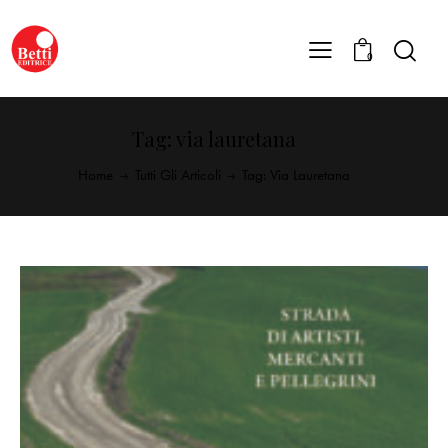
0
Tag: via lauretana
Home
Tutti Gli Articoli
Tag: Via Lauretana