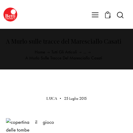
0
A Murlo sulle tracce del Maresciallo Casati
Home
Tutti Gli Articoli
...
A Murlo Sulle Tracce Del Maresciallo Casati
BETTI EDITRICE
LUCA
25 Luglio 2015