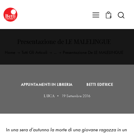
0
Presentazione de LE MALELINGUE
Home
Tutti Gli Articoli
...
Presentazione De LE MALELINGUE
APPUNTAMENTI IN LIBRERIA
BETTI EDITRICE
LUCA
19 Settembre 2016
I
n una sera d’autunno la morte di una giovane ragazza in un