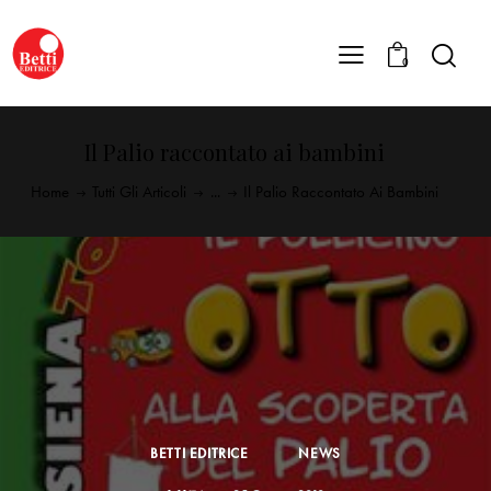
0
Il Palio raccontato ai bambini
Home
Tutti Gli Articoli
...
Il Palio Raccontato Ai Bambini
BETTI EDITRICE
NEWS