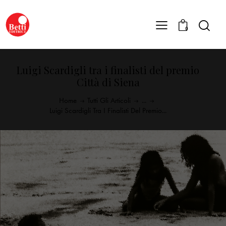
0
Luigi Scardigli tra i finalisti del premio
Città di Siena
Home
Tutti Gli Articoli
...
Luigi Scardigli Tra I Finalisti Del Premio...