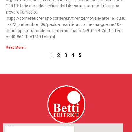
1984. Storie di soldati italiani dal Libano in guerra Al link si può
trovare l’articolo:
https://corrierefiorentino.corriere.it/firenze/notizie/arte_e_cultu
ra/22_settembre_06/paolo-mearini-racconta-sua-guerra-40-
anni-dopo-io-ufficiale-nell-inferno-libano-4c9f6c14-2def-11ed-
aed0-86f3fbd1f404.shtml
Read More »
1
2
3
4
5