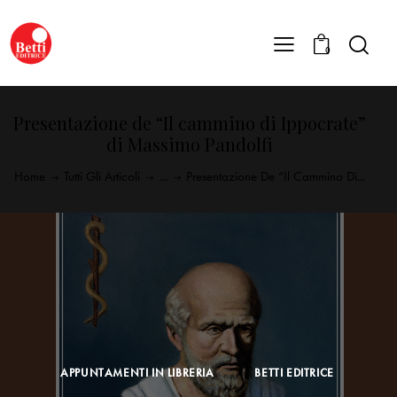
0
Presentazione de “Il cammino di Ippocrate”
di Massimo Pandolfi
Home
Tutti Gli Articoli
...
Presentazione De “Il Cammino Di...
APPUNTAMENTI IN LIBRERIA
BETTI EDITRICE