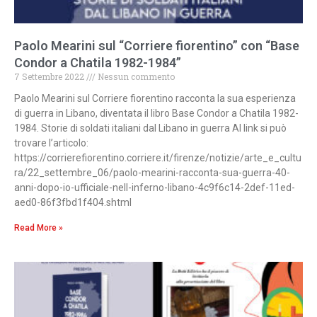
Paolo Mearini sul “Corriere fiorentino” con “Base
Condor a Chatila 1982-1984”
7 Settembre 2022
Nessun commento
Paolo Mearini sul Corriere fiorentino racconta la sua esperienza
di guerra in Libano, diventata il libro Base Condor a Chatila 1982-
1984. Storie di soldati italiani dal Libano in guerra Al link si può
trovare l’articolo:
https://corrierefiorentino.corriere.it/firenze/notizie/arte_e_cultu
ra/22_settembre_06/paolo-mearini-racconta-sua-guerra-40-
anni-dopo-io-ufficiale-nell-inferno-libano-4c9f6c14-2def-11ed-
aed0-86f3fbd1f404.shtml
Read More »