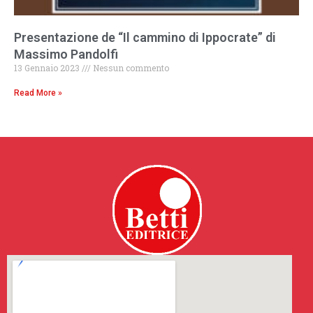
Presentazione de “Il cammino di Ippocrate” di
Massimo Pandolfi
13 Gennaio 2023
Nessun commento
Read More »