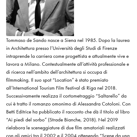
Tommaso de Sando nasce a Siena nel 1985. Dopo la laurea
in Architettura presso l’Università degli Studi di Firenze
intraprende la carriera come progettista e attualmente vive e
lavora a Milano. Contestualmente all’attività professionale e
di ricerca nell’ambito dell’architettura si occupa di
filmmaking. Il suo spot “Location” è stato premiato
all’International Tourism Film Festival di Riga nel 2018.
Successivamente realizza il cortometraggio “Saltarello” da
cui è tratto il romanzo omonimo di Alessandra Cotoloni. Con
Betti Editrice ha pubblicato il racconto che dà il titolo al libro
“Ai piedi del sorbo” (Strade Bianche, 2018). Nel 2019
rielabora le sceneggiature di due film amatoriali realizzati
con gli amici tra il 2002 e il 2004 ottenendo “Scene da una