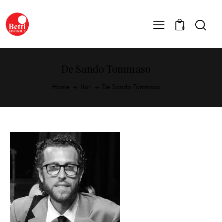
0
De Sando Tommaso
Home
Libri
De Sando Tommaso