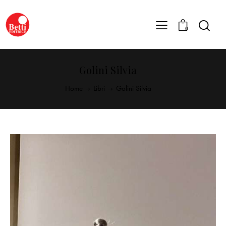
0
Golini Silvia
Home
Libri
Golini Silvia