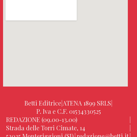
Betti Editrice
|
ATENA 1899 SRLS
|
P. Iva e C.F. 01534330525
REDAZIONE (09.00-13.00)
|
Strada delle Torri Cimate, 14
|
53035 Monteriggioni (SI)
|
redazione@betti.it
|