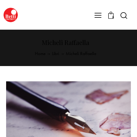
0
Micheli Raffaella
Home
Libri
Micheli Raffaella