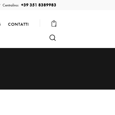
+39 351 8389983
Centralino:
S
CONTATTI
0