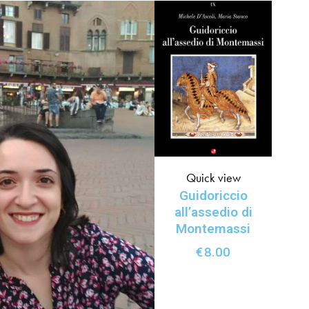
Quick view
Guidoriccio
all’assedio di
Montemassi
€
8.00