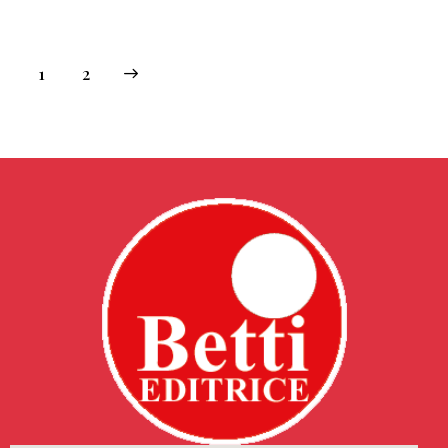
→
1
2