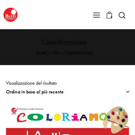
0
Castelfiorentino
Home
Libri
Castelfiorentino
Visualizzazione del risultato