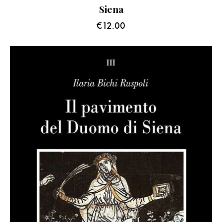
Siena
€
12.00