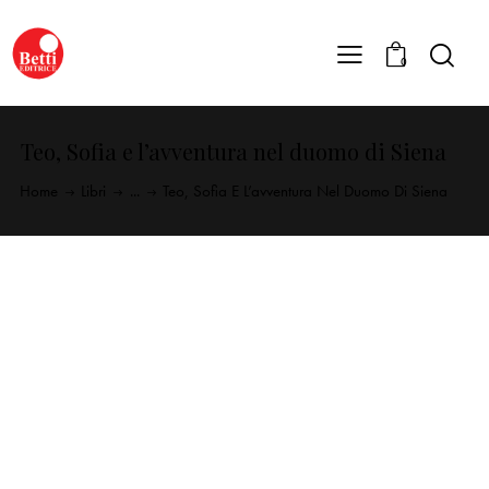
0
Teo, Sofia e l’avventura nel duomo di Siena
Home
Libri
...
Teo, Sofia E L’avventura Nel Duomo Di Siena