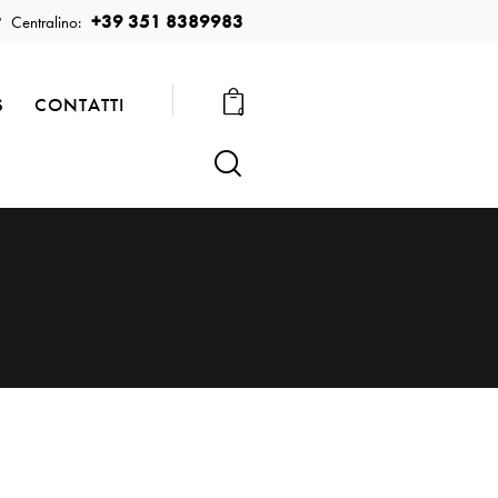
+39 351 8389983
Centralino:
S
CONTATTI
0