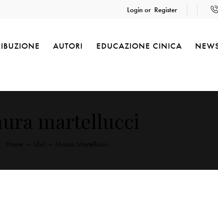
Login or
Register
RIBUZIONE
AUTORI
EDUCAZIONE CINICA
NEW
ura martellucci
Home
Libri
Maura Martellucci