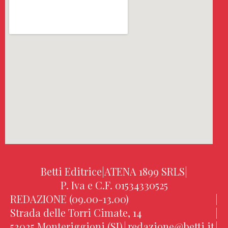
Betti Editrice
|
ATENA 1899 SRLS
|
P. Iva e C.F. 01534330525
REDAZIONE (09.00-13.00)
|
Strada delle Torri Cimate, 14
|
53035 Monteriggioni (SI)
|
redazione@betti.it
|