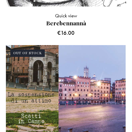
Quick view
Berebennannà
€
16.00
OUT OF STOCK