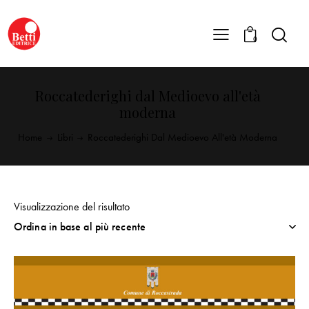
0
Roccatederighi dal Medioevo all'età
moderna
Home
Libri
Roccatederighi Dal Medioevo All'età Moderna
Visualizzazione del risultato