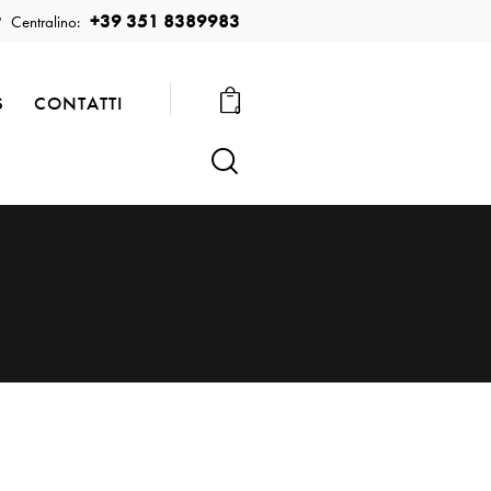
+39 351 8389983
Centralino:
S
CONTATTI
0