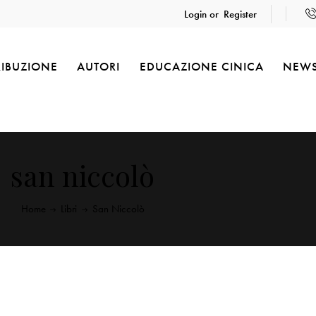
Login or
Register
RIBUZIONE
AUTORI
EDUCAZIONE CINICA
NEW
san niccolò
Home
Libri
San Niccolò