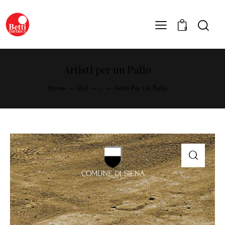
0
Artisti per un Palio
Home
Libri
...
Artisti Per Un Palio