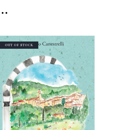
e…
OUT OF STOCK