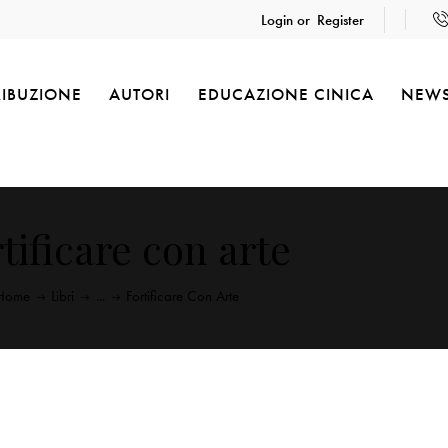
Login or
Register
RIBUZIONE
AUTORI
EDUCAZIONE CINICA
NEW
tificare con arte
Home
Libri
...
Fortificare Con Arte