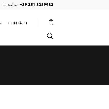
+39 351 8389983
Centralino:
S
CONTATTI
0