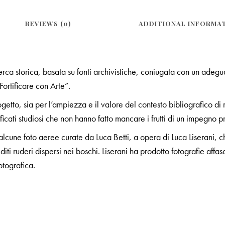
REVIEWS (0)
ADDITIONAL INFORMA
erca storica, basata su fonti archivistiche, coniugata con un adeg
 “Fortificare con Arte”.
etto, sia per l’ampiezza e il valore del contesto bibliografico di ri
cati studiosi che non hanno fatto mancare i frutti di un impegno p
 cui alcune foto aeree curate da Luca Betti, a opera di Luca Liserani
diti ruderi dispersi nei boschi. Liserani ha prodotto fotografie affa
tografica.