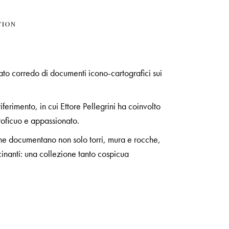
TION
uato corredo di documenti icono-cartografici sui
ferimento, in cui Ettore Pellegrini ha coinvolto
roficuo e appassionato.
, che documentano non solo torri, mura e rocche,
scinanti: una collezione tanto cospicua