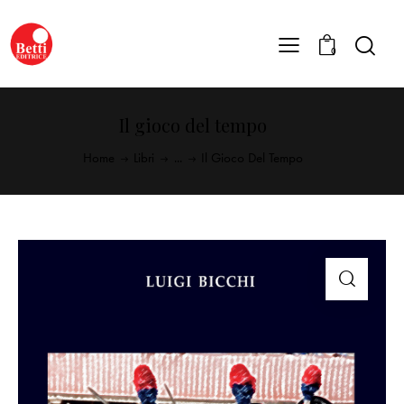
0
Il gioco del tempo
Home
Libri
...
Il Gioco Del Tempo