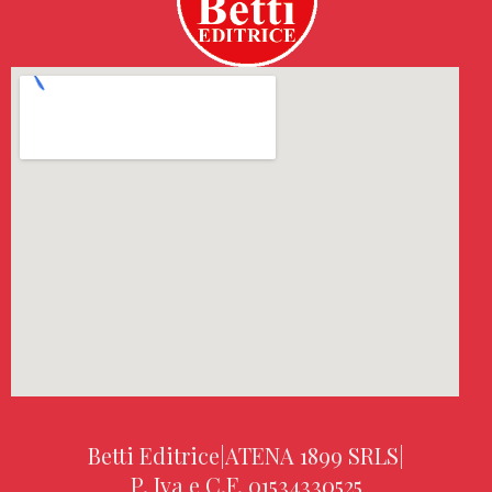
Betti Editrice
|
ATENA 1899 SRLS
|
P. Iva e C.F. 01534330525