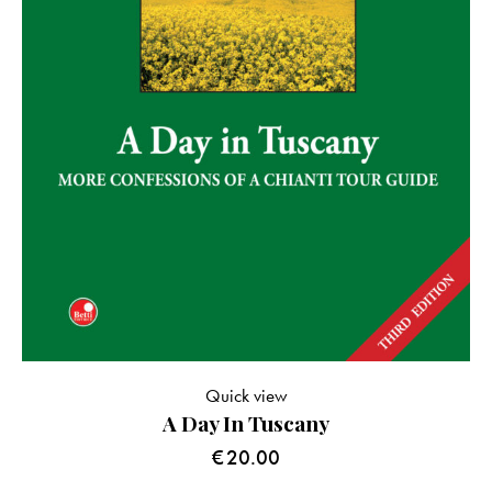
Quick view
A Day In Tuscany
€
20.00