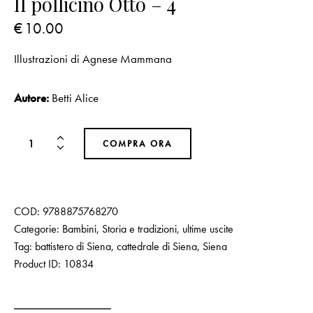
Il pollicino Otto – 4
€
10.00
Illustrazioni di Agnese Mammana
Autore:
Betti Alice
COMPRA ORA
COD:
9788875768270
Categorie:
Bambini
,
Storia e tradizioni
,
ultime uscite
Tag:
battistero di Siena
,
cattedrale di Siena
,
Siena
Product ID:
10834