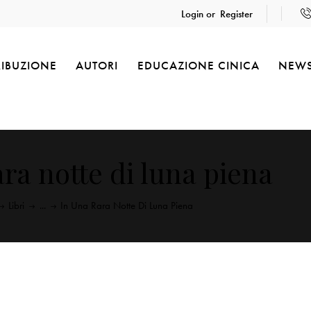
Login or
Register
RIBUZIONE
AUTORI
EDUCAZIONE CINICA
NEW
ara notte di luna piena
Libri
...
In Una Rara Notte Di Luna Piena