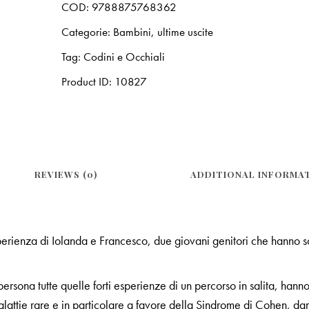
COD:
9788875768362
Categorie:
Bambini
,
ultime uscite
Tag:
Codini e Occhiali
Product ID:
10827
REVIEWS (0)
ADDITIONAL INFORMA
perienza di Iolanda e Francesco, due giovani genitori che hanno 
ersona tutte quelle forti esperienze di un percorso in salita, hann
alattie rare e in particolare a favore della Sindrome di Cohen, dar