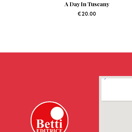
A Day In Tuscany
€
20.00