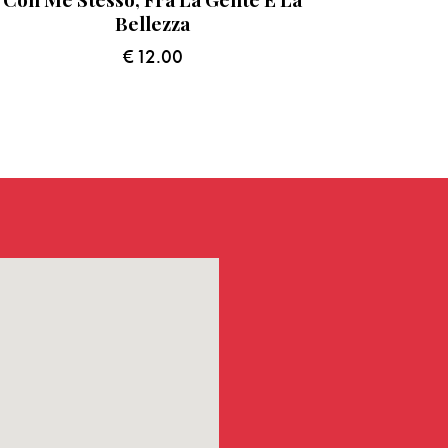
Bellezza
€
12.00