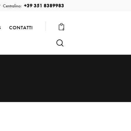
+39 351 8389983
Centralino:
S
CONTATTI
0