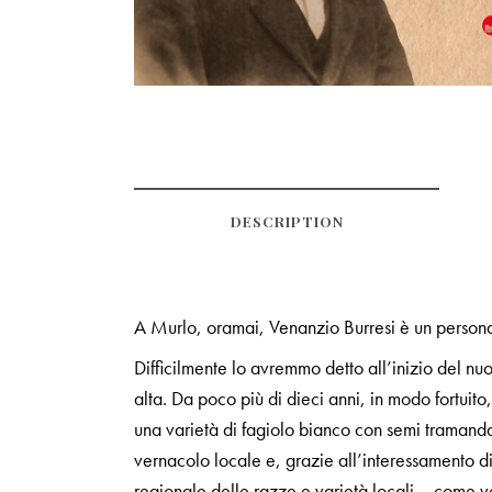
DESCRIPTION
A Murlo, oramai, Venanzio Burresi è un personag
Difficilmente lo avremmo detto all’inizio del nu
alta. Da poco più di dieci anni, in modo fortuito
una varietà di fagiolo bianco con semi tramanda
vernacolo locale e, grazie all’interessamento di
regionale delle razze e varietà locali – come 