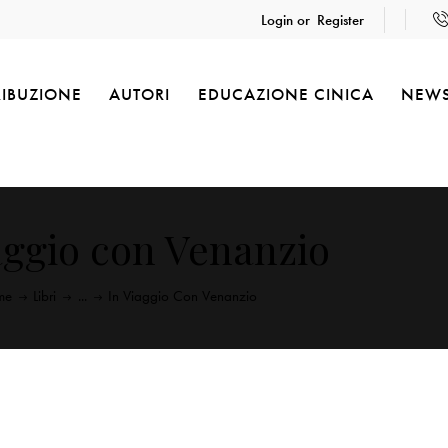
Login or
Register
RIBUZIONE
AUTORI
EDUCAZIONE CINICA
NEW
aggio con Venanzio
me
Libri
...
In Viaggio Con Venanzio