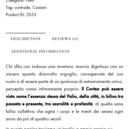
Categoria:
Palio
Tag:
contrade
,
Costumi
Product ID:
2553
DESCRIPTION
REVIEWS (0)
ADDITIONAL INFORMATION
Chi sfila con indosso una montura, marcia dignitoso con un
sincero quanto disinvolto orgoglio, consapevole del suo
ruolo e di essere parte di un qualcosa di estremamente unico,
percepito come intimamente proprio.
Il Corteo può essere
visto come l’essenza stessa del Palio, della città, in bilico tra
passato e presente, tra sacralità e profanità
, di quella sana
follia collettiva che agita i corpi e le menti dei senesi ogni
anno da più di quattro secoli.
In queste pagine troviamo un’analisi a ampio raggio sui