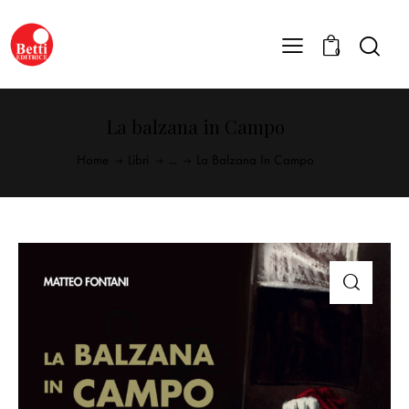
0
La balzana in Campo
Home
Libri
...
La Balzana In Campo