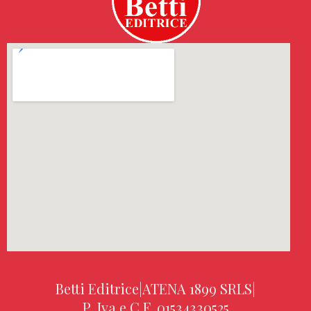
Betti Editrice
|
ATENA 1899 SRLS
|
P. Iva e C.F. 01534330525