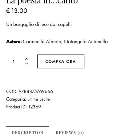
La poesia in…canto
€
13.00
Un bargaglio di luce dai capelli
Autore:
Caramella Alberto
,
Natangelo Antonella
COMPRA ORA
COD:
9788875769666
Categoria:
ultime uscite
Product ID:
12369
DESCRIPTION
REVIEWS (0)