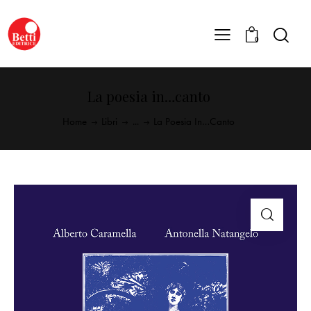
0
La poesia in…canto
Home
Libri
...
La Poesia In…canto