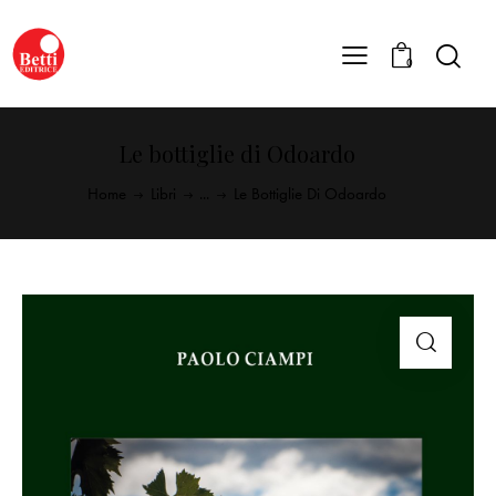
0
Le bottiglie di Odoardo
Home
Libri
...
Le Bottiglie Di Odoardo