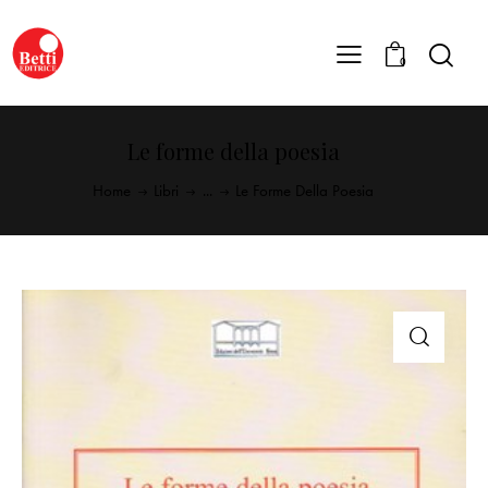
0
Le forme della poesia
Home
Libri
...
Le Forme Della Poesia