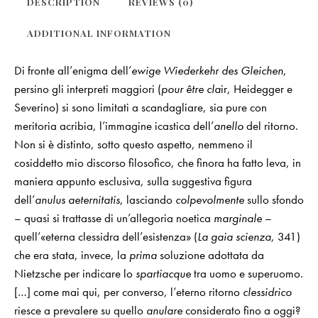
DESCRIPTION
REVIEWS (0)
ADDITIONAL INFORMATION
Di fronte all’enigma dell’
ewige Wiederkehr des Gleichen
,
persino gli interpreti maggiori (
pour être cla
ir, Heidegger e
Severino) si sono limitati a scandagliare, sia pure con
meritoria acribia, l’immagine icastica dell’
anello
del ritorno.
Non si è distinto, sotto questo aspetto, nemmeno il
cosiddetto mio discorso filosofico, che finora ha fatto leva, in
maniera appunto esclusiva, sulla suggestiva figura
dell’
anulus aeternitatis
, lasciando
colpevolmente
sullo sfondo
– quasi si trattasse di un’allegoria noetica
marginale
–
quell’«eterna clessidra dell’esistenza» (
La gaia scienza
, 341)
che era stata, invece, la
prima
soluzione adottata da
Nietzsche per indicare lo
spartiacque
tra uomo e superuomo.
[…] come mai qui, per converso, l’eterno ritorno
clessidrico
riesce a prevalere su quello
anulare
considerato fino a oggi?