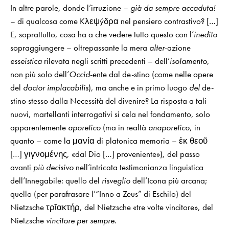
In altre parole, donde l’irruzione –
già da sempre accaduta!
– di qualcosa come Kλεψýδρα nel pensiero contrastivo? […]
E, soprattutto, cosa ha a che vedere tutto questo con l’
inedito
sopraggiungere – oltrepassante la mera
alter
-azione
esseistica
rilevata negli scritti precedenti – dell’
isolamento
,
non più solo dell’
Occid
-ente dal de-stino (come nelle opere
del
doctor implacabilis
), ma anche e in primo luogo
del
de-
stino stesso dalla Necessità del divenire? La risposta a tali
nuovi, martellanti interrogativi si cela nel fondamento, solo
apparentemente
aporetico
(ma in realtà
anaporetico
, in
quanto – come la μανία di platonica memoria – ἐκ θεοῦ
[…] γιγνομένης, «dal Dio […] proveniente»), del passo
avanti
più decisivo
nell’intricata testimonianza linguistica
dell’Innegabile: quello del
risveglio
dell’Icona più arcana;
quello (per parafrasare l’“Inno a Zeus” di Eschilo) del
Nietzsche τρῐακτήρ, del Nietzsche «tre volte vincitore», del
Nietzsche
vincitore per sempre
.