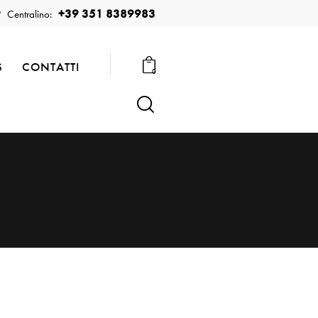
+39 351 8389983
Centralino:
S
CONTATTI
0