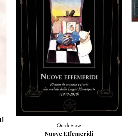
o
Il
Quick view
Nuove Effemeridi