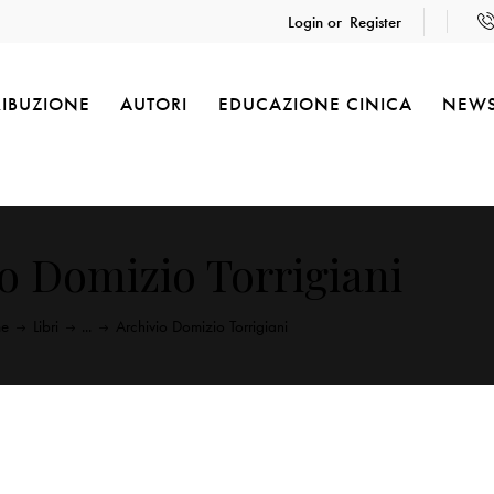
Login or
Register
RIBUZIONE
AUTORI
EDUCAZIONE CINICA
NEW
o Domizio Torrigiani
e
Libri
...
Archivio Domizio Torrigiani