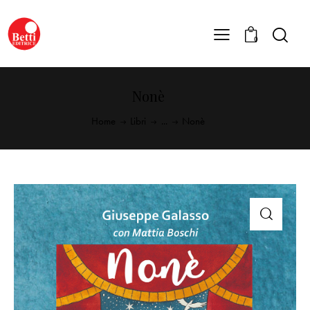
0
Nonè
Home
Libri
...
Nonè