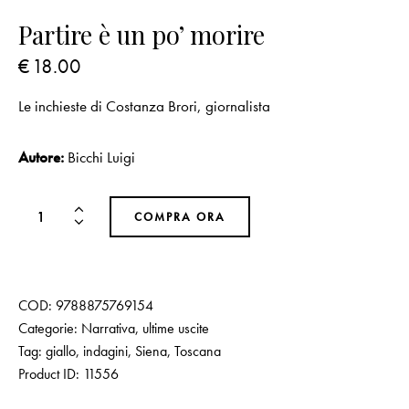
Partire è un po’ morire
€
18.00
Le inchieste di Costanza Brori, giornalista
Autore:
Bicchi Luigi
COMPRA ORA
COD:
9788875769154
Categorie:
Narrativa
,
ultime uscite
Tag:
giallo
,
indagini
,
Siena
,
Toscana
Product ID:
11556