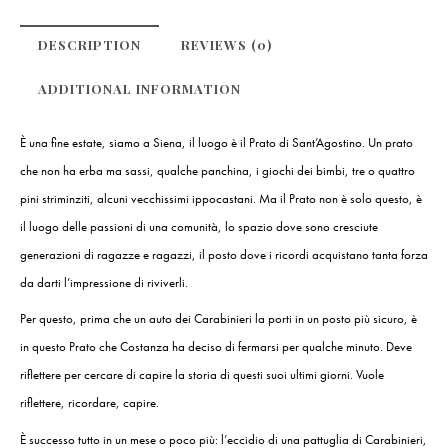
DESCRIPTION
REVIEWS (0)
ADDITIONAL INFORMATION
È una fine estate, siamo a Siena, il luogo è il Prato di Sant’Agostino. Un prato
che non ha erba ma sassi, qualche panchina, i giochi dei bimbi, tre o quattro
pini striminziti, alcuni vecchissimi ippocastani. Ma il Prato non è solo questo, è
il luogo delle passioni di una comunità, lo spazio dove sono cresciute
generazioni di ragazze e ragazzi, il posto dove i ricordi acquistano tanta forza
da darti l’impressione di riviverli.
Per questo, prima che un auto dei Carabinieri la porti in un posto più sicuro, è
in questo Prato che Costanza ha deciso di fermarsi per qualche minuto. Deve
riflettere per cercare di capire la storia di questi suoi ultimi giorni. Vuole
riflettere, ricordare, capire.
È successo tutto in un mese o poco più: l’eccidio di una pattuglia di Carabinieri,