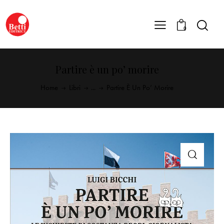
0
Partire è un po’ morire
Home
Libri
...
Partire È Un Po’ Morire