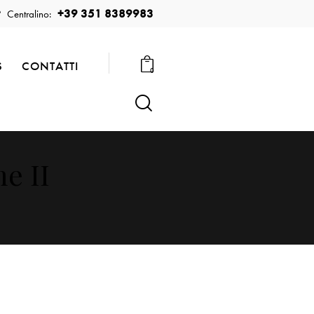
+39 351 8389983
Centralino:
S
CONTATTI
0
e II