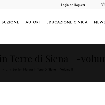
Login or
Register
RIBUZIONE
AUTORI
EDUCAZIONE CINICA
NEW
 in Terre di Siena -volum
i
...
Sentieri Natura In Terre Di Siena -volume II