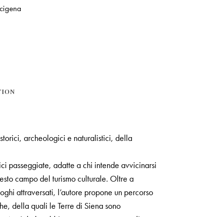
ncigena
TION
orici, archeologici e naturalistici, della
ci passeggiate, adatte a chi intende avvicinarsi
esto campo del turismo culturale. Oltre a
luoghi attraversati, l’autore propone un percorso
e, della quali le Terre di Siena sono